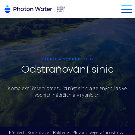
NÁDRŽE A VODNÍ PLOCHY
Odstraňování sinic
Komplexní řešení omezující růst sinic a zelených řas ve
vodních nádržích a v rybnících.
Přehled
Konzultace
Bakterie
Plovoucí vegetační ostrovy