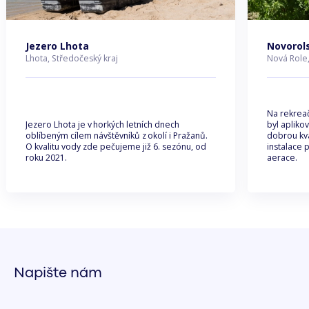
Jezero Lhota
Novorols
Lhota, Středočeský kraj
Nová Role,
Na rekrea
Jezero Lhota je v horkých letních dnech
byl aplikov
oblíbeným cílem návštěvníků z okolí i Pražanů.
dobrou kva
O kvalitu vody zde pečujeme již 6. sezónu, od
instalace 
roku 2021.
aerace.
Napište nám