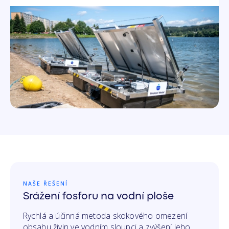
NAŠE ŘEŠENÍ
Srážení fosforu na vodní ploše
Rychlá a účinná metoda skokového omezení
obsahu živin ve vodním sloupci a zvýšení jeho