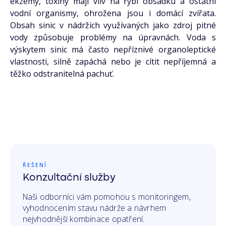
ekzémy, toxiny mají vliv na rybí obsádku a ostatní
vodní organismy, ohrožena jsou i domácí zví­řata.
Obsah sinic v nádržích využívaných jako zdroj pitné
vody způsobuje problémy na úpravnách. Voda s
výskytem sinic má často nepříznivé organoleptické
vlastnosti, silně zapáchá nebo je cítit nepříjemná a
těžko odstranitelná pachuť.
ŘEŠENÍ
Konzultační služby
Naši odborníci vám pomohou s monitoringem,
vyhodnocením stavu nádrže a návrhem
nejvhodnější kombinace opatření.