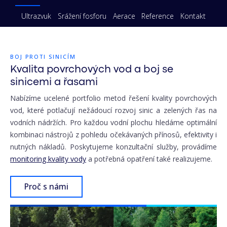
Ultrazvuk
Srážení fosforu
Aerace
Reference
Kontakt
BOJ PROTI SINICÍM
Kvalita povrchových vod a boj se
sinicemi a řasami
Nabízíme ucelené portfolio metod řešení kvality povrchových
vod, které potlačují nežádoucí rozvoj sinic a zelených řas na
vodních nádržích. Pro každou vodní plochu hledáme optimální
kombinaci nástrojů z pohledu očekávaných přínosů, efektivity i
nutných nákladů. Poskytujeme konzultační služby, provádíme
monitoring kvality vody
a potřebná opatření také realizujeme.
Proč s námi