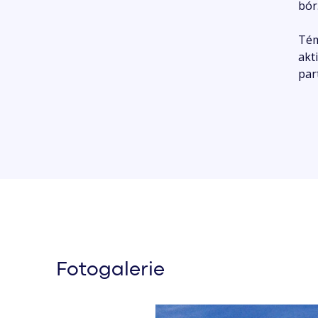
bór
Tém
akt
par
Fotogalerie