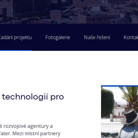
adání projektu
Fotogalerie
Naše řešení
Konta
 technologií pro
ké rozvojové agentury a
ater. Mezi místní partnery