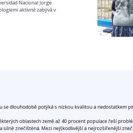
versidad Nacional Jorge
ologiemi aktivně zabývá v
u se dlouhodobě potýká s nízkou kvalitou a nedostatkem pi
ěkterých oblastech země až 40 procent populace řeší problém
a silně znečištěná. Mezi nejškodlivější a nejrozšířenější zneči