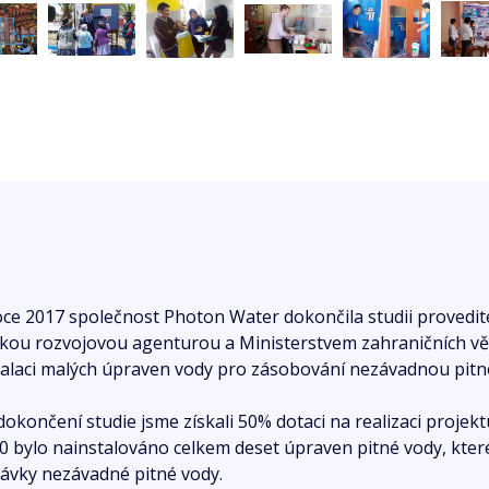
oce 2017 společnost Photon Water dokončila studii proved
kou rozvojovou agenturou a Ministerstvem zahraničních věcí
talaci malých úpraven vody pro zásobování nezávadnou pitn
dokončení studie jsme získali 50% dotaci na realizaci projek
0 bylo nainstalováno celkem deset úpraven pitné vody, kter
ávky nezávadné pitné vody.