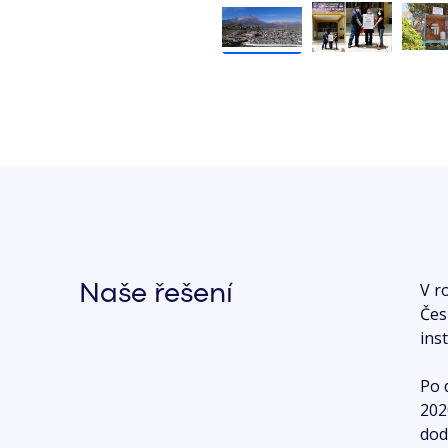
V r
Naše řešení
Čes
ins
Po 
202
dod