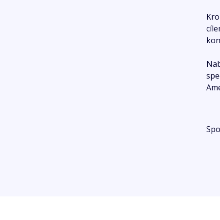
Kro
cíl
kon
Nab
spe
Ame
Spo