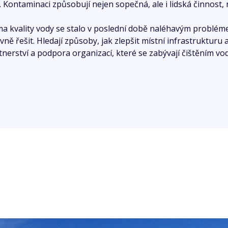
. Kontaminaci způsobují nejen sopečná, ale i lidská činnost,
a kvality vody se stalo v poslední době naléhavým problémem
ivně řešit. Hledají způsoby, jak zlepšit místní infrastruktur
tnerství a podpora organizací, které se zabývají čištěním vod