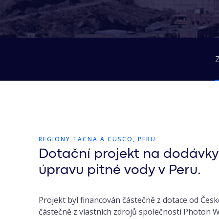
Z
REGIONY TACNA A CUSCO, PERU
Dotační projekt na dodávky
úpravu pitné vody v Peru.
Projekt byl financován částečně z dotace od Čes
částečně z vlastních zdrojů společnosti Photon W