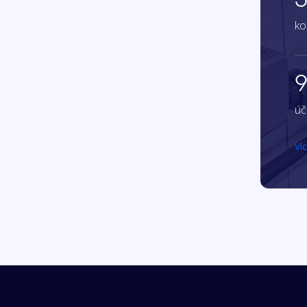
ko
9
úč
Ví