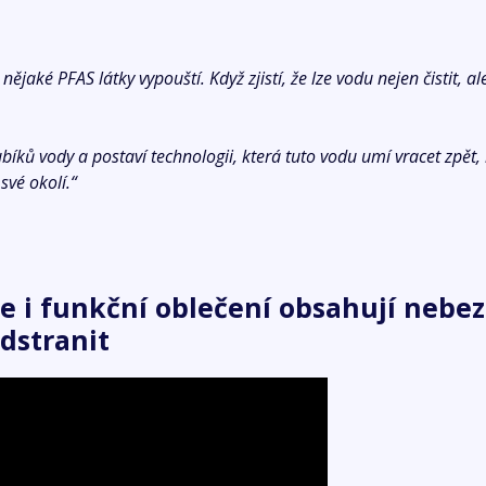
jaké PFAS látky vypouští. Když zjistí, že lze vodu nejen čistit, al
ků vody a postaví technologii, která tuto vodu umí vracet zpět, inv
 své okolí.“
ce i funkční oblečení obsahují nebe
odstranit