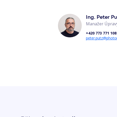
Ing. Peter P
Manažer Úpravy
+420 773 771 108
peter.putz@phot