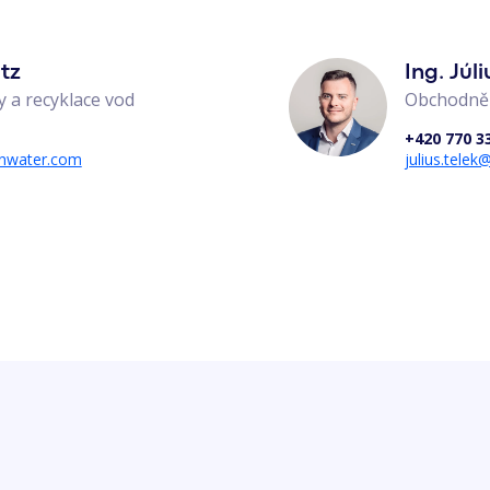
utz
Ing. Júli
 a recyklace vod
Obchodně-
+420 770 3
onwater.com
julius.tele