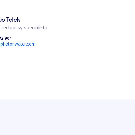
us Telek
technický specialista
32 901
k@photonwater.com