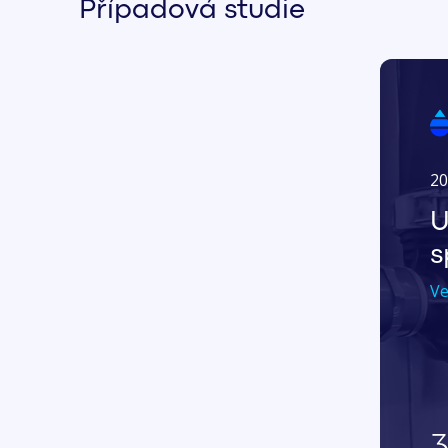
Případová studie
20
U
s
Ve