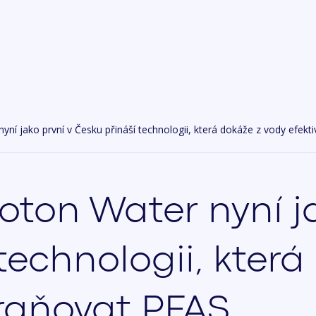
ní jako první v Česku přináší technologii, která dokáže z vody efek
ton Water nyní ja
technologii, která
traňovat PFAS