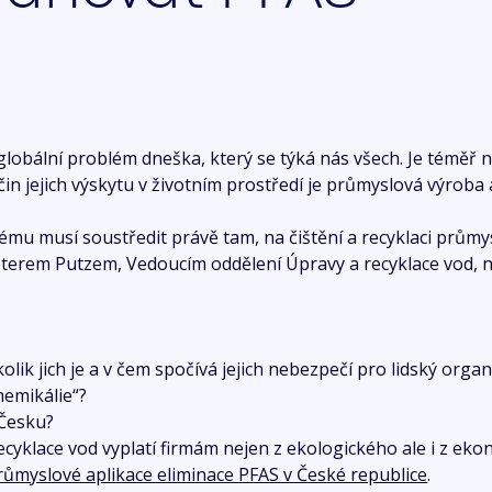
globální problém dneška, který se týká nás všech. Je téměř
čin jejich výskytu v životním prostředí je průmyslová výroba
ému musí soustředit právě tam, na čištění a recyklaci průmy
terem Putzem, Vedoucím oddělení Úpravy a recyklace vod, n
kolik jich je a v čem spočívá jejich nebezpečí pro lidský org
hemikálie“?
 Česku?
ecyklace vod vyplatí firmám nejen z ekologického ale i z ek
růmyslové aplikace eliminace PFAS v České republice
.