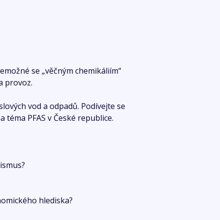
 nemožné se „věčným chemikáliím“
 a provoz.
slových vod a odpadů. Podívejte se
a téma PFAS v České republice.
anismus?
onomického hlediska?