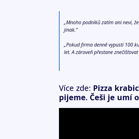
„Mnoho podniků zatím ani neví, že ně
jinak.“
„Pokud firma denně vypustí 100 kubí
let. A zároveň přestane znečišťovat
Více zde:
Pizza krabi
pijeme. Češi je umí 