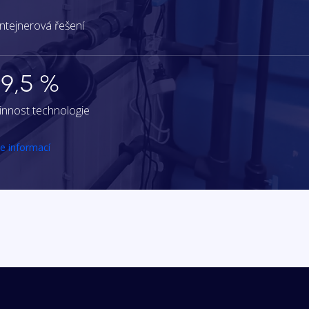
3
ntejnerová řešení
9,5 %
innost technologie
ce informací