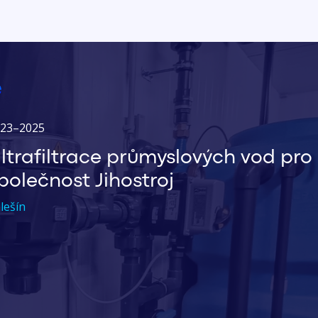
23–2025
ltrafiltrace průmyslových vod pro
polečnost Jihostroj
lešín