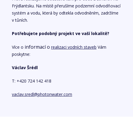
Frýdlantsku. Na místě přerušíme podzemní odvodňovací
systém a vodu, která by odtekla odvodněním, zadržíme
v tůních.
Potřebujete podobný projekt ve vaší lokalitě?
informací
o
Více o
realizaci vodních staveb
Vám
poskytne:
Václav Šrédl
T: +420 724 142 418
vaclav.sredl@photonwater.com