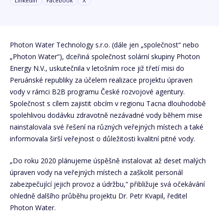
Linkedin
Facebook
X
Photon Water Technology s.r.o. (dále jen „společnost“ nebo
„Photon Water“), dceřiná společnost solární skupiny Photon
Energy N.V., uskutečnila v letošním roce již třetí misi do
Peruánské republiky za účelem realizace projektu úpraven
vody v rámci B2B programu České rozvojové agentury.
Společnost s cílem zajistit obcím v regionu Tacna dlouhodobě
spolehlivou dodávku zdravotně nezávadné vody během mise
nainstalovala své řešení na různých veřejných místech a také
informovala širší veřejnost o důležitosti kvalitní pitné vody.
„Do roku 2020 plánujeme úspěšně instalovat až deset malých
úpraven vody na veřejných místech a zaškolit personál
zabezpečující jejich provoz a údržbu,“ přibližuje svá očekávání
ohledně dalšího průběhu projektu Dr. Petr Kvapil, ředitel
Photon Water.