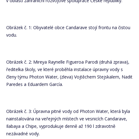
v oblasti zahraniční rozvojové spolupráce České republiky.
Obrázek č. 1: Obyvatelé obce Candarave stojí frontu na čistou
vodu.
Obrázek č. 2: Mireya Raynelle Figueroa Parodi (druhá zprava),
ředitelka školy, ve které proběhla instalace úpravny vody s
členy týmu Photon Water, (zleva) Vojtěchem Stejskalem, Nadit
Paredes a Eduardem García.
Obrázek č. 3: Úpravna pitné vody od Photon Water, která byla
nainstalována na veřejných místech ve vesnicích Candarave,
Ilabaya a Chipe, vyprodukuje denně až 190 l zdravotně
nezávadné vody.