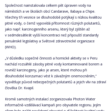
Společnost nainstalovala celkem pět úpraven vody na
náměstích a ve školách obcí Candarave, Ilabaya a Chipe.
Všechny tři vesnice se dlouhodobě potýkají s nízkou kvalitou
pitné vody, o čemž vypovídá přítomnost různých polutantů,
jako např. karcinogenního arsenu, který byl zjištěn až
v sedmdesátkrát vyšší koncentraci než připouští standardy
peruánské legislativy a Světové zdravotnické organizace
(WHO).
„V důsledku sopečné činnosti a hornické aktivity se v Peru
nachází rozsáhlé zásoby pitné vody kontaminované borem a
rovněž karcinogeny, jako je arsen, které mohou při
dlouhodobé konzumaci vést k závažným onemocněním,“
vysvětluje původ nebezpečných polutantů a jejich vliv na zdraví
člověka Dr. Kvapil.
Kromě samotných instalací zorganizovala Photon Water
informačně-vzdělávací kampaň pro obyvatele regionu. Jejím
cílem bylo zvýšit povědomí obyvatel o důležitosti kvalitní vody,