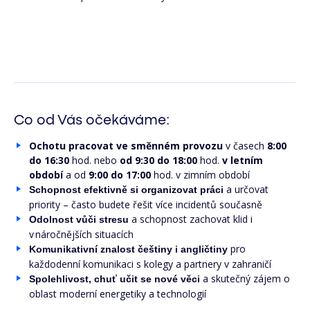
Co od Vás očekáváme:
Ochotu pracovat ve směnném provozu
v časech
8:00
do 16:30
hod. nebo
od 9:30 do 18:00
hod.
v letním
období
a od
9:00 do 17:00
hod.
v zimním období
a určovat
Schopnost efektivně si organizovat práci
priority – často budete řešit více incidentů současně
a schopnost zachovat klid i
Odolnost vůči stresu
v náročnějších situacích
pro
Komunikativní znalost češtiny i angličtiny
každodenní komunikaci s kolegy a partnery v zahraničí
a skutečný zájem o
Spolehlivost, chuť učit se nové věci
oblast moderní energetiky a technologií